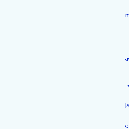
m
a
f
j
d