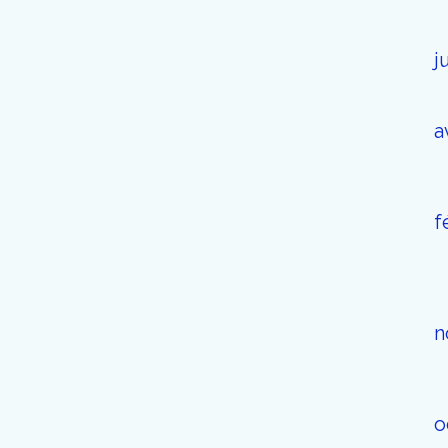
j
a
f
n
o