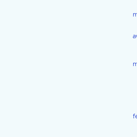
m
a
m
f